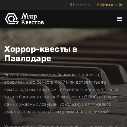
Павлодар
Войти на сайт
Отк
ме
Хоррор-квесты в
Павлодаре
Хотите посетить логово безумного маньяка,
вооруженного бензопилой? Или встретиться с
сумасшедшим хирургом, что коллекционирует части
тела в баночках с мутной жидкостью? Выбраться из
самых ужасных ловушек, ускользнув от тяжелого
дыхания преследователя целым и невредимым?
Хоррор-квесты Павлодара способны напугать даже