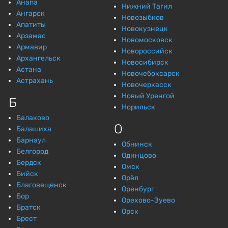
Анапа
Нижний Тагил
Ангарск
Новозыбков
Апатиты
Новокузнецк
Арзамас
Новомосковск
Армавир
Новороссийск
Архангельск
Новосибирск
Астана
Новочебоксарск
Астрахань
Новочеркасск
Новый Уренгой
Б
Норильск
Балаково
О
Балашиха
Барнаул
Обнинск
Белгород
Одинцово
Бердск
Омск
Бийск
Орёл
Благовещенск
Оренбург
Бор
Орехово-Зуево
Братск
Орск
Брест