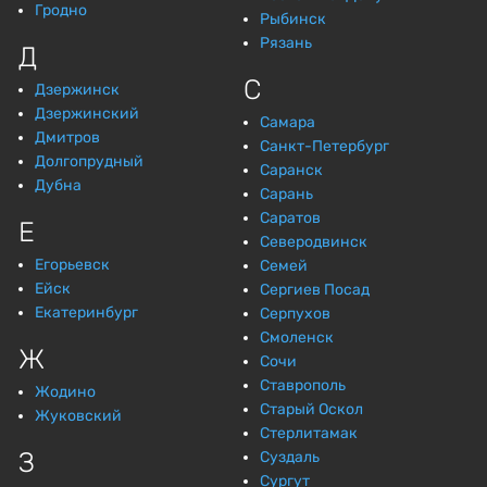
Гродно
Рыбинск
Рязань
Д
С
Дзержинск
Дзержинский
Самара
Дмитров
Санкт-Петербург
Долгопрудный
Саранск
Дубна
Сарань
Саратов
Е
Северодвинск
Егорьевск
Семей
Ейск
Сергиев Посад
Екатеринбург
Серпухов
Смоленск
Ж
Сочи
Ставрополь
Жодино
Старый Оскол
Жуковский
Стерлитамак
З
Суздаль
Сургут