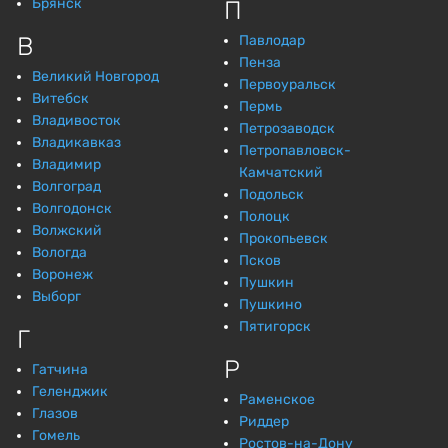
Брянск
П
В
Павлодар
Пенза
Великий Новгород
Первоуральск
Витебск
Пермь
Владивосток
Петрозаводск
Владикавказ
Петропавловск-
Владимир
Камчатский
Волгоград
Подольск
Волгодонск
Полоцк
Волжский
Прокопьевск
Вологда
Псков
Воронеж
Пушкин
Выборг
Пушкино
Пятигорск
Г
Р
Гатчина
Геленджик
Раменское
Глазов
Риддер
Гомель
Ростов-на-Дону