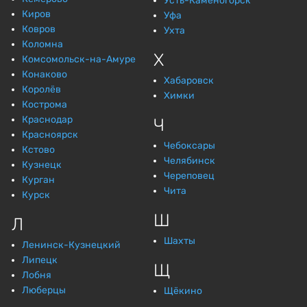
Усть-Каменогорск
Киров
Уфа
Ковров
Ухта
Коломна
Х
Комсомольск-на-Амуре
Конаково
Хабаровск
Королёв
Химки
Кострома
Краснодар
Ч
Красноярск
Чебоксары
Кстово
Челябинск
Кузнецк
Череповец
Курган
Чита
Курск
Ш
Л
Шахты
Ленинск-Кузнецкий
Липецк
Щ
Лобня
Люберцы
Щёкино