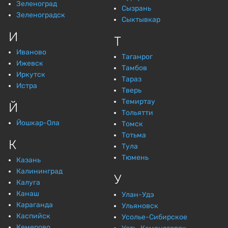
Зеленоград
Сызрань
Зеленоградск
Сыктывкар
И
Т
Иваново
Таганрог
Ижевск
Тамбов
Иркутск
Тараз
Истра
Тверь
Темиртау
Й
Тольятти
Йошкар-Ола
Томск
Тотьма
К
Тула
Тюмень
Казань
Калининград
У
Калуга
Канаш
Улан-Удэ
Караганда
Ульяновск
Каспийск
Усолье-Сибирское
Кемерово