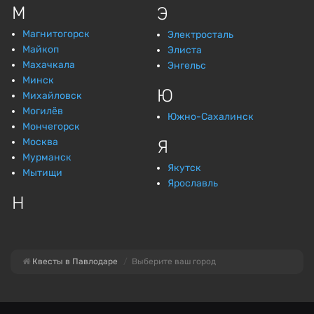
М
Э
Магнитогорск
Электросталь
Майкоп
Элиста
Махачкала
Энгельс
Минск
Ю
Михайловск
Могилёв
Южно-Сахалинск
Мончегорск
Москва
Я
Мурманск
Якутск
Мытищи
Ярославль
Н
Квесты в Павлодаре
Выберите ваш город